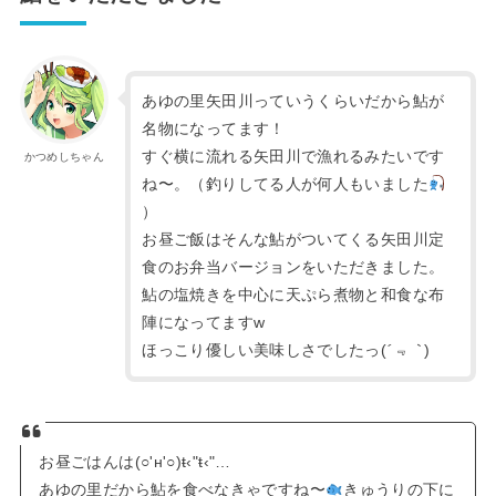
あゆの里矢田川っていうくらいだから鮎が
名物になってます！
すぐ横に流れる矢田川で漁れるみたいです
かつめしちゃん
ね〜。（釣りしてる人が何人もいました
）
お昼ご飯はそんな鮎がついてくる矢田川定
食のお弁当バージョンをいただきました。
鮎の塩焼きを中心に天ぷら煮物と和食な布
陣になってますw
ほっこり優しい美味しさでしたっ(
´﹃｀
)
お昼ごはんは(○'н'○)ŧ‹"ŧ‹"…
あゆの里だから鮎を食べなきゃですね〜
きゅうりの下に