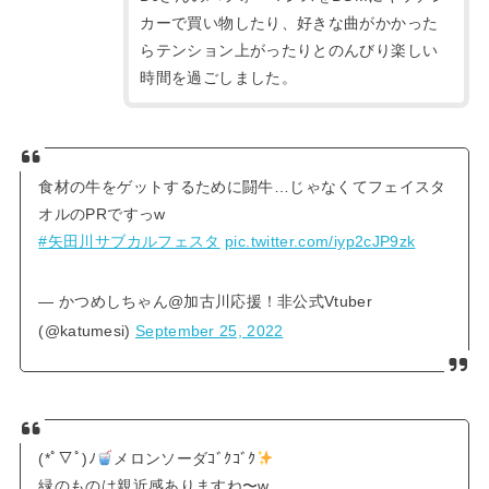
カーで買い物したり、好きな曲がかかった
らテンション上がったりとのんびり楽しい
時間を過ごしました。
食材の牛をゲットするために闘牛…じゃなくてフェイスタ
オルのPRですっw
#矢田川サブカルフェスタ
pic.twitter.com/iyp2cJP9zk
— かつめしちゃん@加古川応援！非公式Vtuber
(@katumesi)
September 25, 2022
(*ﾟ▽ﾟ)ﾉ
メロンソーダｺﾞｸｺﾞｸ
緑のものは親近感ありますね〜w