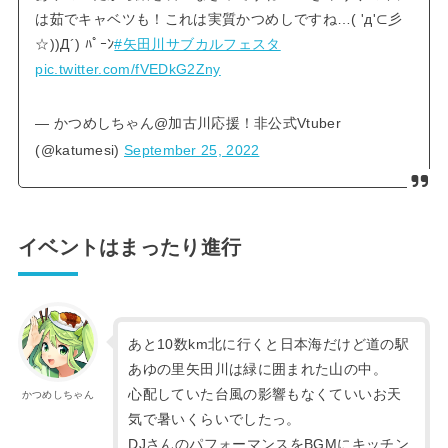
は茹でキャベツも！これは実質かつめしですね…( 'д'⊂彡
☆))Д´) ﾊﾟｰﾝ
#矢田川サブカルフェスタ
pic.twitter.com/fVEDkG2Zny
— かつめしちゃん@加古川応援！非公式Vtuber
(@katumesi)
September 25, 2022
イベントはまったり進行
あと10数km北に行くと日本海だけど道の駅
あゆの里矢田川は緑に囲まれた山の中。
心配していた台風の影響もなくていいお天
かつめしちゃん
気で暑いくらいでしたっ。
DJさんのパフォーマンスをBGMにキッチン